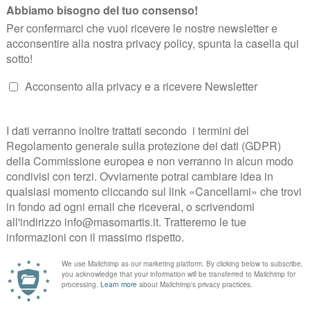
a o Trento Nord per chi viene da Bolzano. Prendere la S.S. 47 della Va
ento Est seguendo le indicazioni per MARTIGNANO.
ino allo STOP. Svoltare a sinistra per 200 m, sulla destra l’entrata di M