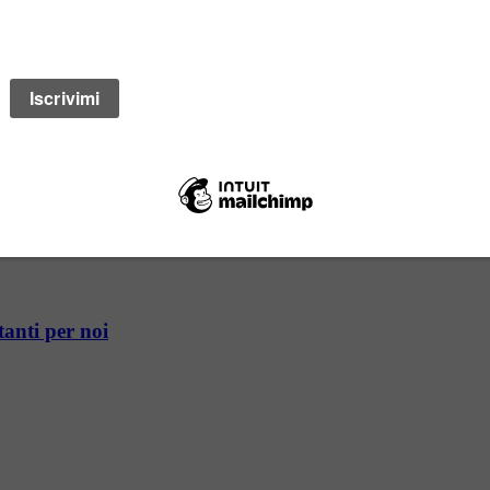
no.info
tanti per noi