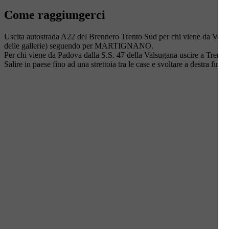
Come raggiungerci
Uscita autostrada A22 del Brennero Trento Sud per chi viene da Veron
delle gallerie) seguendo per MARTIGNANO.
Per chi viene da Padova dalla S.S. 47 della Valsugana uscire a Tr
Salire in paese fino ad una strettoia tra le case e svoltare a destra f