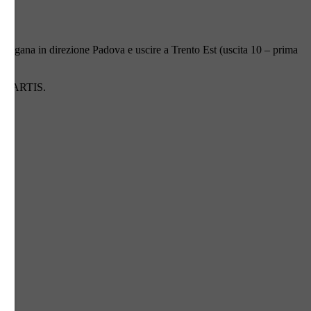
lsugana in direzione Padova e uscire a Trento Est (uscita 10 – prima
ASO MARTIS.