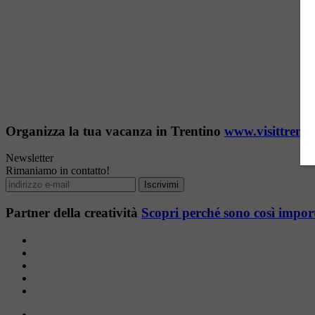
Organizza la tua vacanza in Trentino
www.visittrenti
Newsletter
Rimaniamo in contatto!
Partner della creatività
Scopri perché sono così impor