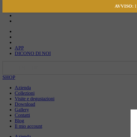
AVVISO:
I
APP
DICONO DI NOI
IT
EN
DE
SHOP
Azienda
Collezioni
Visite e degustazioni
Download
Gallery
Contatti
Blog
Il mio account
Azienda