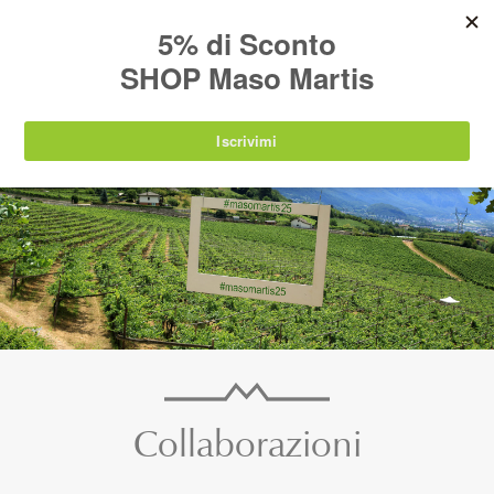
AVVISO:
I nostri prodotti torneranno
nuovamente disponibili a partire da
lunedì 24
agosto 2026
.
IT
EN
DE
SHOP
Collaborazioni