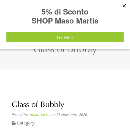
AVVISO:
I nostri prodotti torneranno
nuovamente disponibili a partire da
lunedì 24
agosto 2026
.
SHOP
Glass of Bubbly
Glass of Bubbly
masomartis
Posted by
on 25 Novembre 2020
Category: