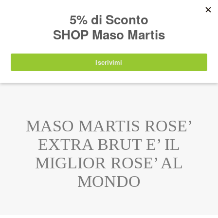
AVVISO:
I nostri prodotti torneranno
nuovamente disponibili a partire da
lunedì 24
agosto 2026
.
IT
EN
DE
SHOP
MASO MARTIS ROSE’
EXTRA BRUT E’ IL
MIGLIOR ROSE’ AL
MONDO