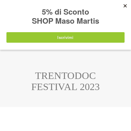
AVVISO:
I nostri prodotti torneranno
nuovamente disponibili a partire da
lunedì 24
agosto 2026
.
IT
EN
DE
SHOP
TRENTODOC
FESTIVAL 2023