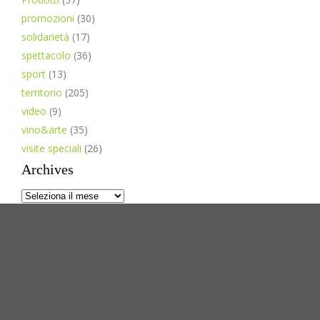
promozioni
(30)
solidarietà
(17)
spettacolo
(36)
sport
(13)
territorio
(205)
video
(9)
vino&arte
(35)
visite speciali
(26)
Archives
Archives