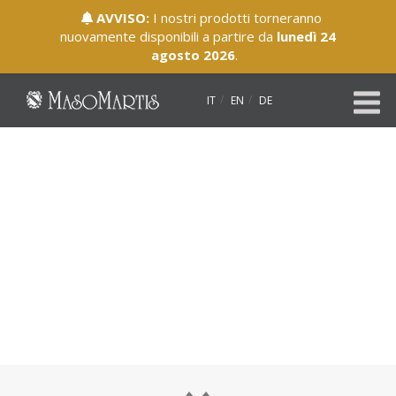
AVVISO:
I nostri prodotti torneranno
nuovamente disponibili a partire da
lunedì 24
agosto 2026
.
IT
EN
DE