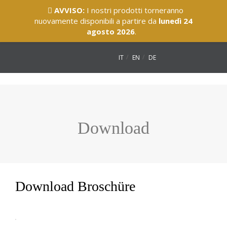
AVVISO:
I nostri prodotti torneranno
nuovamente disponibili a partire da
lunedì 24
agosto 2026
.
IT
EN
DE
Download
Download Broschüre