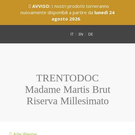
AVVISO:
I nostri prodotti torneranno
nuovamente disponibili a partire da
lunedì 24
agosto 2026
.
IT
EN
DE
TRENTODOC
Madame Martis Brut
Riserva Millesimato
Alle Weine