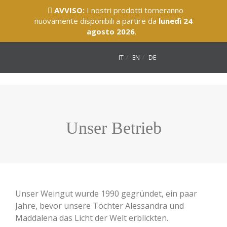
AVVISO:
I nostri prodotti torneranno
nuovamente disponibili a partire da
lunedì 24
agosto 2026
.
IT
EN
DE
Unser Betrieb
Unser Weingut wurde 1990 gegründet, ein paar
Jahre, bevor unsere Töchter Alessandra und
Maddalena das Licht der Welt erblickten.