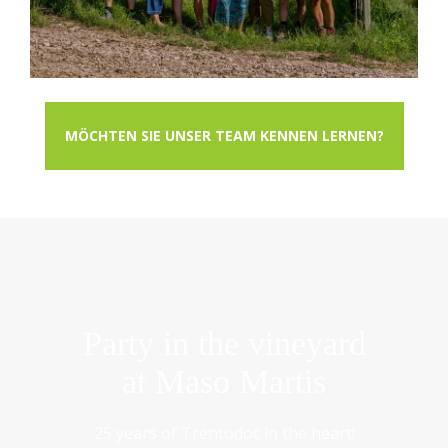
MÖCHTEN SIE UNSER TEAM KENNEN LERNEN?
Party in the vineyard
at Maso Martis
25 years of Trentodoc in the heart!