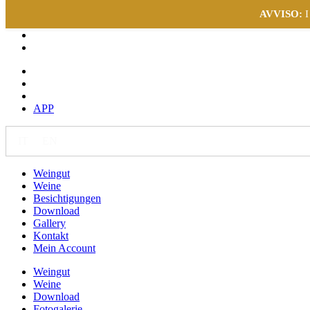
AVVISO:
I
APP
IT
EN
DE
Weingut
Weine
Besichtigungen
Download
Gallery
Kontakt
Mein Account
Weingut
Weine
Download
Fotogalerie