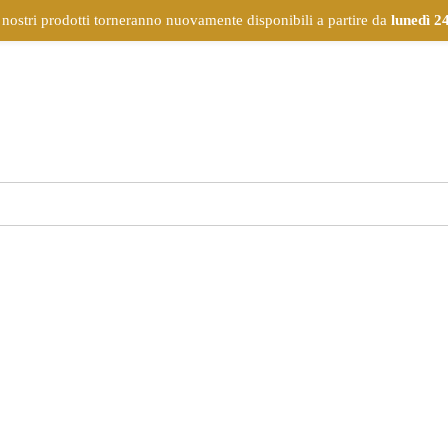
 nostri prodotti torneranno nuovamente disponibili a partire da
lunedì 2