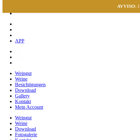
AVVISO:
I
APP
IT
EN
DE
Weingut
Weine
Besichtigungen
Download
Gallery
Kontakt
Mein Account
Weingut
Weine
Download
Fotogalerie