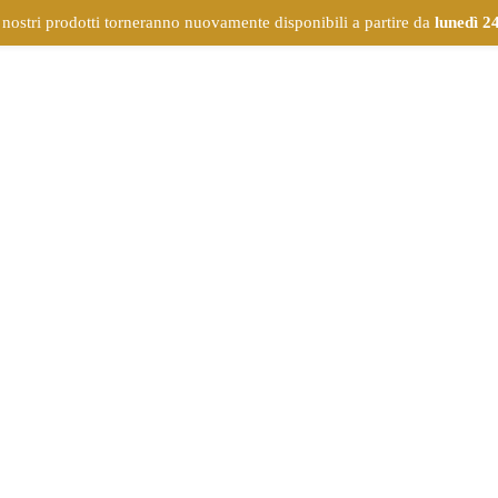
 nostri prodotti torneranno nuovamente disponibili a partire da
lunedì 2