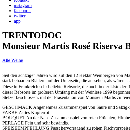
Kontakt
instagram
facebook
twitter
app
TRENTODOC
Monsieur Martis Rosé Riserva B
Alle Weine
Seit den achtziger Jahren wird auf den 12 Hektar Weinbergen von Ma
stark behaarten Blättern auf der Unterseite, die aussehen, als wären si
Diese in Frankreich sehr beliebte Rebsorte, die auch in der Liste der
dieser Rebsorte im größeren Umfang mit der Weinlese 1999 begonnen
Stelzer beschlossen, mit der Präsentation von Monsieur Martis zu fei
GESCHMACK
Angenehmes Zusammenspiel von Säure und Salzigk
FARBE
Zartes Kupferrot
BOUQUET
An der Nase Zusammenspiel von roten Früchten, Himbee
PERLAGE
Fein und sehr beständig
SPEISEEMPFEHLUNG
Passt hervorragend zu rohen Fischvorspeis