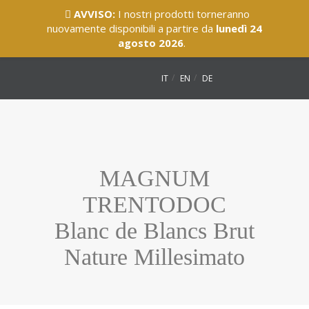
AVVISO:
I nostri prodotti torneranno
nuovamente disponibili a partire da
lunedì 24
agosto 2026
.
IT
EN
DE
MAGNUM
TRENTODOC
Blanc de Blancs Brut
Nature Millesimato