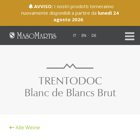
AVVISO:
I nostri prodotti torneranno
nuovamente disponibili a partire da
lunedì 24
agosto 2026
.
IT
EN
DE
TRENTODOC
Blanc de Blancs Brut
Alle Weine