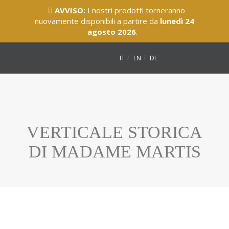
AVVISO:
I nostri prodotti torneranno
nuovamente disponibili a partire da
lunedì 24
agosto 2026
.
IT
EN
DE
VERTICALE STORICA
DI MADAME MARTIS