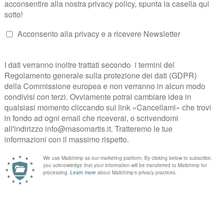
alore della visita scelta per il numero di persone indicate.
.masomartis.it/visite-e-degustazioni
e procedendo in questo modo:
edere la
verifica di disponibilità
.
mail di conferma.
 della Gift Card ricevuta nel campo “
Hai una gift card?”
per riscattare 
ogia di visita, opzioni e numero di persone. Puoi comunque decidere di ut
el nostro
Shop
.
tanti per noi