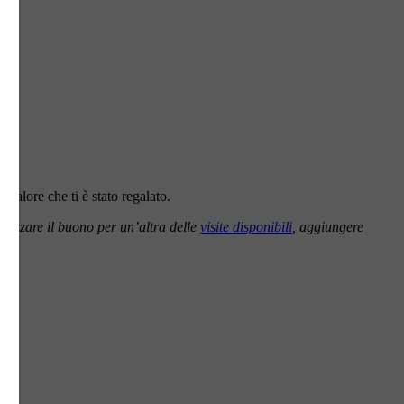
il valore che ti è stato regalato.
ilizzare il buono per un’altra delle
visite disponibili
, aggiungere