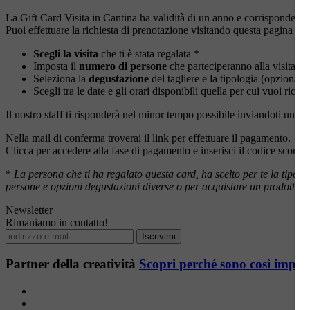
La Gift Card Visita in Cantina ha validità di un anno e corrisponde al v
Puoi effettuare la richiesta di prenotazione visitando questa pagina
www
Scegli la visita
che ti è stata regalata *
Imposta il
numero di persone
che parteciperanno alla visita
Seleziona la
degustazione
del tagliere e la tipologia (opzionale)
Scegli tra le date e gli orari disponibili quella per cui vuoi richi
Il nostro staff ti risponderà nel minor tempo possibile inviandoti una 
Nella mail di conferma troverai il link per effettuare il pagamento.
Clicca per accedere alla fase di pagamento e inserisci il codice sconto
*
La persona che ti ha regalato questa card, ha scelto per te la tipol
persone e opzioni degustazioni diverse o per acquistare un prodotto d
Newsletter
Rimaniamo in contatto!
Partner della creatività
Scopri perché sono così impor