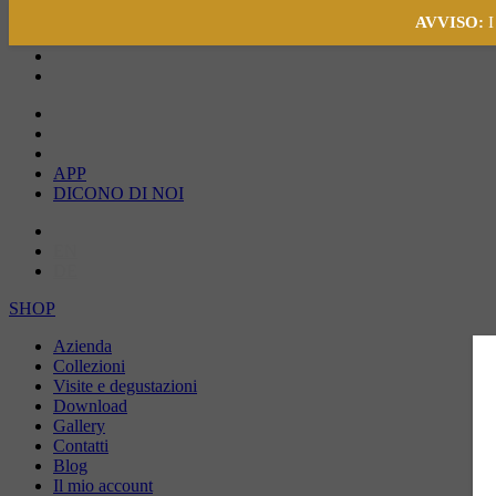
AVVISO:
I
APP
DICONO DI NOI
IT
EN
DE
SHOP
Azienda
Collezioni
Visite e degustazioni
Download
Gallery
Contatti
Blog
Il mio account