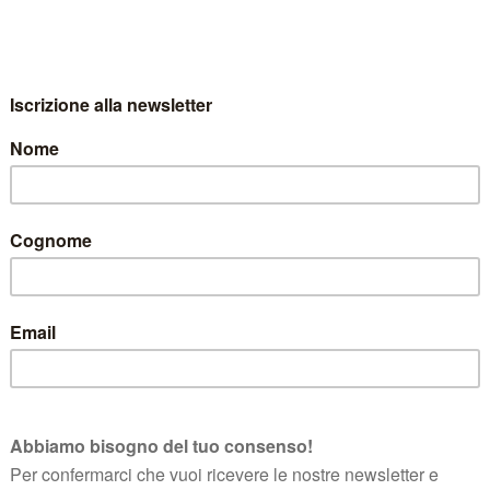
vuto in regalo una Gift Card per una visita 
Non vediamo l’ora di averti qui! 🍾
notazione.