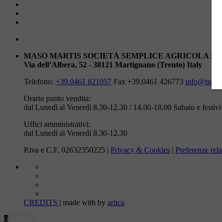
MASO MARTIS SOCIETÀ SEMPLICE AGRICOLA DI
Via dell’Albera, 52 - 38121 Martignano (Trento) Italy
Telefono:
+39.0461 821057
Fax +39.0461 426773
info@masom
Orario punto vendita:
dal Lunedì al Venerdì 8.30-12.30 / 14.00-18.00
Sabato e festiv
Uffici amministrativi:
dal Lunedì al Venerdì 8.30-12.30
P.iva e C.F. 02632350225 |
Privacy & Cookies
|
Preferenze rela
CREDITS
| made with
by
artica
0