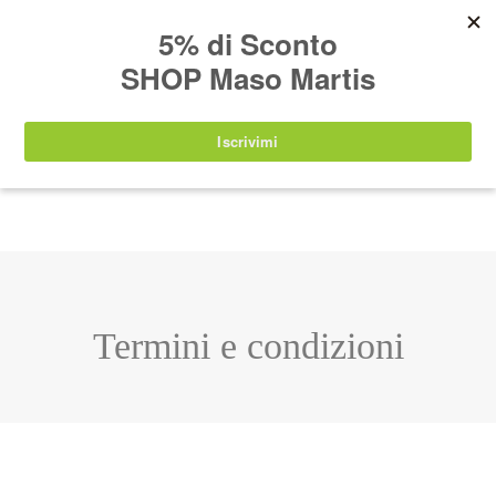
AVVISO:
I nostri prodotti torneranno
nuovamente disponibili a partire da
lunedì 24
agosto 2026
.
IT
EN
DE
SHOP
Termini e condizioni