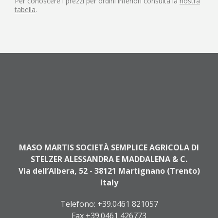
Per conoscere i prezzi per ordini inferiori consulta la
nostra
tabella
.
MASO MARTIS SOCIETÀ SEMPLICE AGRICOLA DI
STELZER ALESSANDRA E MADDALENA & C.
Via dell’Albera, 52 - 38121 Martignano (Trento)
Italy
Telefono:
+39.0461 821057
Fax +39.0461 426773