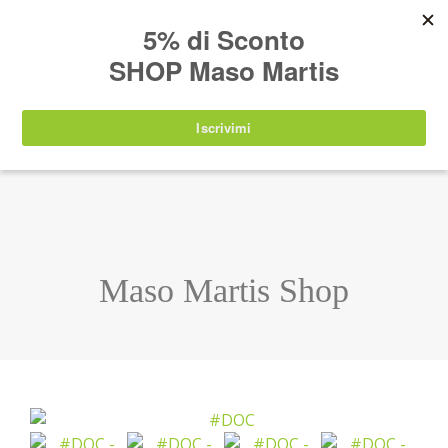
AVVISO:
I nostri prodotti torneranno
nuovamente disponibili a partire da
lunedì 24
agosto 2026
.
IT
EN
DE
SHOP
Maso Martis Shop