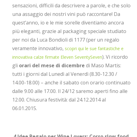
sensazioni, difficili da descrivere a parole, e che solo
una assaggio dei nostri vini può raccontare! Da
quest’anno, io e le mie sorelle diventiamo ancora
più eleganti, grazie al packaging speciale studiato
per noi da Luca Bondioli di 1177 (per un regalo
veramente innovativo,
scopri qui le sue fantastiche e
). Vi ricordo
innovativa calze firmate Eleven SeventySeven
gli
orari del mese di dicembre
di Maso Martis:
tutti i giorni dal Lunedì al Venerdì (8.30-12.30 /
14.00-18.00) – anche il sabato con orario continuato
dalle 9.00 alle 17.00. Il 24/12 saremo aperti fino alle
12.00. Chiusura festività: dal 24.12.2014 al
06.01.2015.
4 Idee Regalo per Wine Lovers: Corso slow food