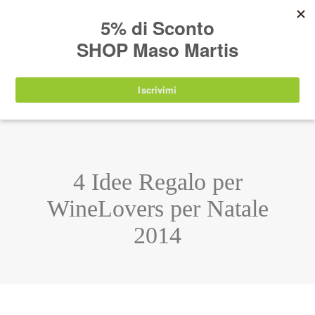
AVVISO:
I nostri prodotti torneranno
nuovamente disponibili a partire da
lunedì 24
agosto 2026
.
IT
EN
DE
SHOP
4 Idee Regalo per
WineLovers per Natale
2014