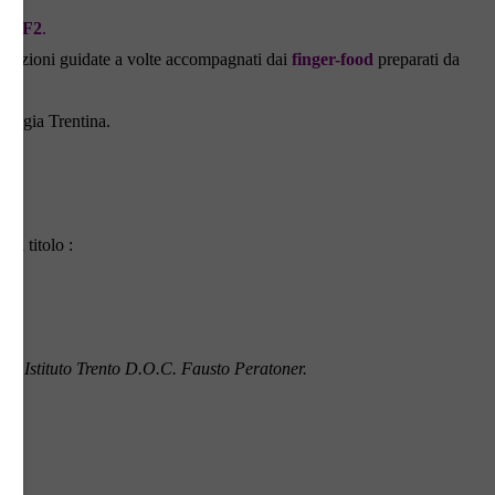
-F1-F2
.
egustazioni guidate a volte accompagnati dai
finger-food
preparati da
nologia Trentina.
dal titolo :
te Istituto Trento D.O.C. Fausto Peratoner.