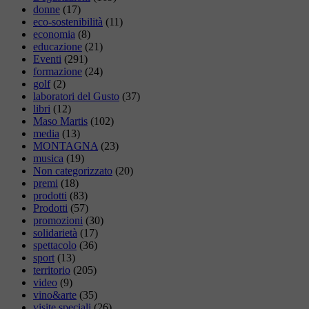
donne
(17)
eco-sostenibilità
(11)
economia
(8)
educazione
(21)
Eventi
(291)
formazione
(24)
golf
(2)
laboratori del Gusto
(37)
libri
(12)
Maso Martis
(102)
media
(13)
MONTAGNA
(23)
musica
(19)
Non categorizzato
(20)
premi
(18)
prodotti
(83)
Prodotti
(57)
promozioni
(30)
solidarietà
(17)
spettacolo
(36)
sport
(13)
territorio
(205)
video
(9)
vino&arte
(35)
visite speciali
(26)