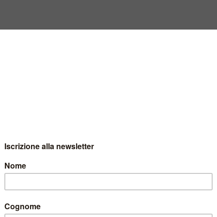
 2009 VERONA – SALONE INT
RONA – SALONE INTERNAZIONALE DEL 
NON
saremo presenti con un proprio stand al Vinitaly 2009.