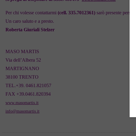
Per chi volesse contattarmi
(cell. 335.7012361)
sarò presente persona
Un caro saluto e a presto.
Roberta Giuriali Stelzer
MASO MARTIS
Via dell’Albera 52
MARTIGNANO
38100 TRENTO
TEL.+39. 0461.821057
FAX +39.0461.820394
www.masomartis.it
info@masomartis.it