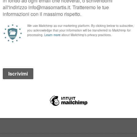
lmente in fiera
giovedì 2 e venerdì 3
Aprile p.v
..