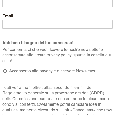
presso l’area istituz
ionale del Trentino nel PAD. 3 area E1-E2
DOC
esenteranno al pubblico i prodotti del territorio Trentino con cicli di d
avrà il ruolo di prodotto simbolo della nostra terra, l’eccellenza dell’e
far conoscere ai vostri amici il nostro prodotto.
riale di cui potete prendere visione sul sito
.
www.visittrentino.it/vinitaly
LAEXPO – SALA C al 1° Piano
si terrà l’incontro con degustazione 
dente della Camera di Commercio I.A.A. Adriano Dalpez e del Presiden
ero Rosso.
posti.