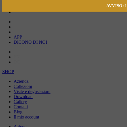
AVVISO:
I
APP
DICONO DI NOI
IT
EN
DE
SHOP
Azienda
Collezioni
Visite e degustazioni
Download
Gallery
Contatti
Blog
Il mio account
Azienda