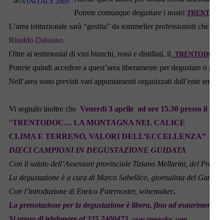
Potrete comunque degustare i nostri
TRENTO
L’area istituzionale sarà “gestita” da sommelier professionisti che pr
Rinaldo Dalsasso.
Oltre ai testimonial di vini bianchi, rossi e distillati, il
TRENTODOC
Potrete quindi accedere a quest’area liberamente per degustare o per 
Nell’area sono previsti vari appuntamenti organizzati dall’ente territo
Vi segnalo inoltre che
Venerdì 3 aprile ad ore 15.30 presso
il
PA
“
TRENTODOC… LA MONTAGNA NEL CALICE
CLIMA E TERRENO, VALORI DELL’ECCELLENZA”
DIECI CAMPIONI IN DEGUSTAZIONE GUIDATA
Con il saluto dell’Assessore provinciale Tiziano
Mellarini,
del Presi
La degustazione è a cura di Marco Sabellico, giornalista del Gamb
Con l’introduzione di Enrico Paternoster, winemaker
.
La prenotazione per la degustazione è libera, fino ad esaurimento 
Si prega di telefonare al 335.7400473
www.trentodoc.com