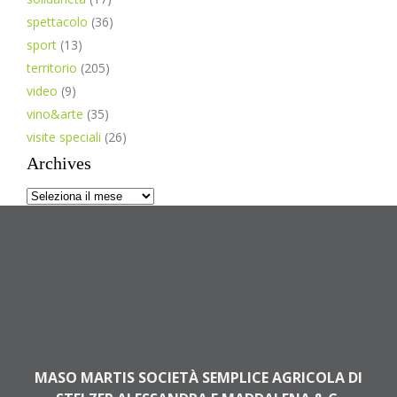
spettacolo
(36)
sport
(13)
territorio
(205)
video
(9)
vino&arte
(35)
visite speciali
(26)
Archives
Archives
MASO MARTIS SOCIETÀ SEMPLICE AGRICOLA DI