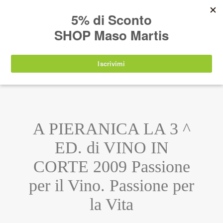
AVVISO:
I nostri prodotti torneranno
nuovamente disponibili a partire da
lunedì 24
agosto 2026
.
IT
EN
DE
SHOP
A PIERANICA LA 3 ^
ED. di VINO IN
CORTE 2009 Passione
per il Vino. Passione per
la Vita