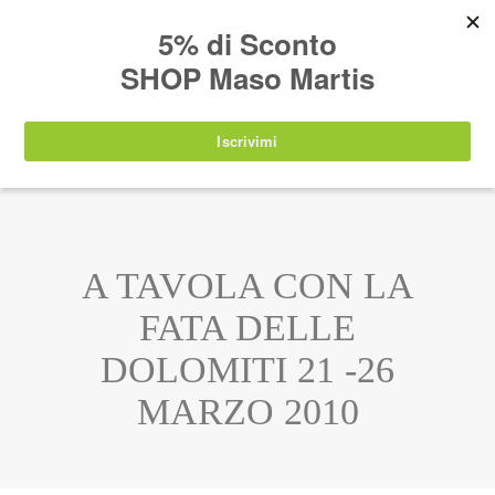
AVVISO:
I nostri prodotti torneranno
nuovamente disponibili a partire da
lunedì 24
agosto 2026
.
IT
EN
DE
SHOP
A TAVOLA CON LA
FATA DELLE
DOLOMITI 21 -26
MARZO 2010