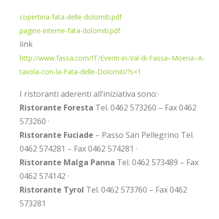
copertina-fata-delle-dolomiti.pdf
pagine-interne-fata-dolomiti.pdf
link
http://www.fassa.com/IT/Eventi-in-Val-di-Fassa–Moena–A-
tavola-con-la-Fata-delle-Dolomiti/?s=1
I ristoranti aderenti all’iniziativa sono:·
Ristorante Foresta
Tel. 0462 573260 – Fax 0462
573260 ·
Ristorante Fuciade
– Passo San Pellegrino Tel.
0462 574281 – Fax 0462 574281 ·
Ristorante Malga Panna
Tel. 0462 573489 – Fax
0462 574142 ·
Ristorante Tyrol
Tel. 0462 573760 – Fax 0462
573281