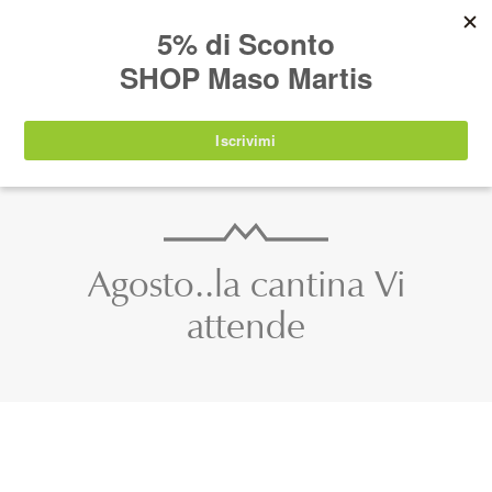
AVVISO:
I nostri prodotti torneranno
nuovamente disponibili a partire da
lunedì 24
agosto 2026
.
IT
EN
DE
SHOP
Agosto..la cantina Vi
attende