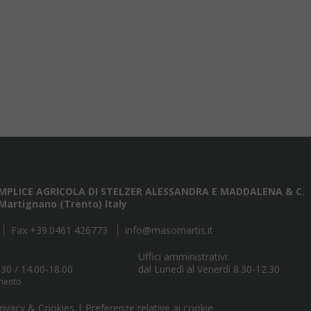
MPLICE AGRICOLA DI STELZER ALESSANDRA E MADDALENA & C.
1 Martignano (Trento) Italy
Fax +39.0461 426773
info@masomartis.it
Uffici amministrativi:
.30 / 14.00-18.00
dal Lunedì al Venerdì 8.30-12.30
amento
rivacy & Cookies
|
Preferenze relative ai cookie