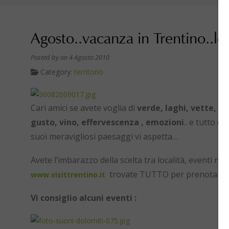
Agosto..vacanza in Trentino..le
Posted by
on 4 Agosto 2010
Category:
territorio
Cari amici se avete voglia di
verde, laghi, vette, col
gusto, vino, effervescenza , emozioni
.. e tutto q
suoi meravigliosi paesaggi vi aspetta…
Avete l’imbarazzo della scelta tra località, eventi nei
trovate TUTTO per prenotare la
www.visittrentino.it
Vi consiglio alcuni eventi :