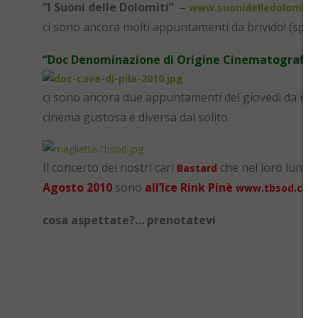
“I Suoni delle Dolomiti” –
www.suonidelledolomiti.i
ci sono ancora molti appuntamenti da brivido! (sp
“Doc Denominazione di Origine Cinematografica
ci sono ancora due appuntamenti del giovedì da n
cinema gustosa e diversa dal solito.
Il concerto dei nostri cari
che nel loro lungo 
Bastard
Agosto 2010
sono
all’Ice Rink Pinè
www.tbsod.co
cosa aspettate?… prenotatevi