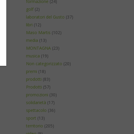
formazione
(24)
golf
(2)
laboratori del Gusto
(37)
libri
(12)
Maso Martis
(102)
media
(13)
MONTAGNA
(23)
musica
(19)
Non categorizzato
(20)
premi
(18)
prodotti
(83)
Prodotti
(57)
promozioni
(30)
solidarietà
(17)
spettacolo
(36)
sport
(13)
territorio
(205)
video
(9)