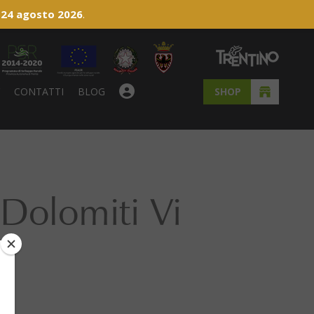
 24 agosto 2026
.
Y
CONTATTI
BLOG
SHOP
 Dolomiti Vi