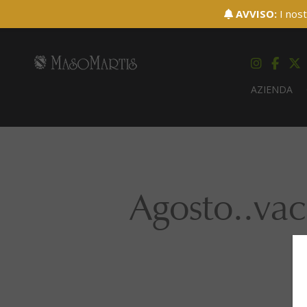
AVVISO:
I nost
AZIENDA
Agosto..vac