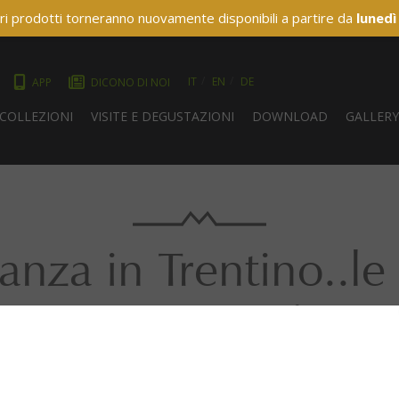
ri prodotti torneranno nuovamente disponibili a partire da
lunedì
IT
EN
DE
APP
DICONO DI NOI
COLLEZIONI
VISITE E DEGUSTAZIONI
DOWNLOAD
GALLER
anza in Trentino..le
aspettano!