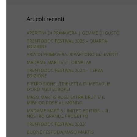
Articoli recenti
APERITIVI DI PRIMAVERA | GEMME DI GUSTO
TRENTODOC FESTIVAL 2025 – QUARTA
EDIZIONE
ARIA DI PRIMAVERA, RIPARTONO GLI EVENTI
MADAME MARTIS E’ TORNATA!!
a
TRENTODOC FESTIVAL 2024 – TERZA
n i
EDIZIONE
PIETRO SIGHEL TRIPLETTA DI MEDAGLIE
D’ORO AGLI EUROPEI
MASO MARTIS ROSE’ EXTRA BRUT E’ IL
MIGLIOR ROSE’ AL MONDO
MADAME MARTIS LIMITED EDITION – IL
NOSTRO GRANDE PROGETTO
TRENTODOC FESTIVAL 2023
BUONE FESTE DA MASO MARTIS