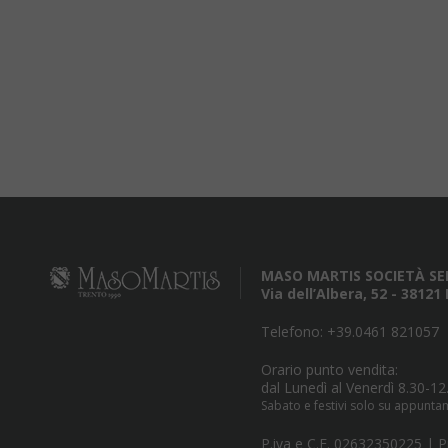
MASO MARTIS SOCIETÀ SE
Via dell’Albera, 52 - 3812
Telefono:
+39.0461 821057
Orario punto vendita:
dal Lunedì al Venerdì 8.30-12
Sabato e festivi solo su appunt
P.iva e C.F. 02632350225 |
P