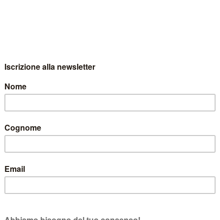
 Dolomiti Vi aspettano!
ori, aria pulita, ritmo , suoni, voci, silenzi, pace e ancor
uello che volete per una vacanza rigenerante …. il Trentino co
 tempi e nei modi che più Vi si addicono..su
 Vs. vacanza.