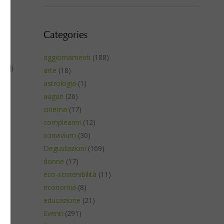
Categories
aggiornamenti
(188)
a di
arte
(18)
astrologia
(1)
auguri
(26)
cinema
(17)
3
compleanni
(12)
convivium
(30)
Degustazioni
(169)
donne
(17)
eco-sostenibilità
(11)
economia
(8)
educazione
(21)
Eventi
(291)