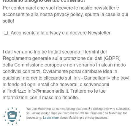
t
ero di poterne vedere almeno uno
) .
 “
–
blog.enotourtrento.it
on perdere
… per una serata in form
prenotazioni.doc@gmail.com
Tour fanno tappa anche in alcune località del Trentino, il
1
…ovviamente ci sarò anch’io!
m