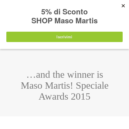
AVVISO:
I nostri prodotti torneranno
nuovamente disponibili a partire da
lunedì 24
agosto 2026
.
IT
EN
DE
SHOP
…and the winner is
Maso Martis! Speciale
Awards 2015