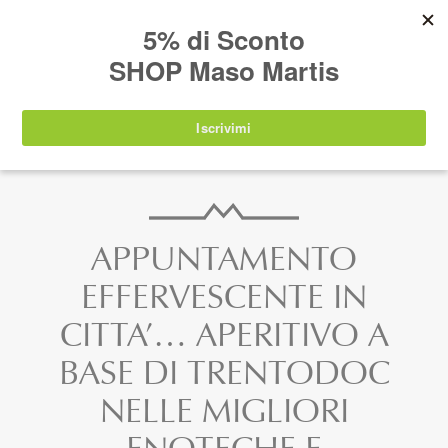
AVVISO:
I nostri prodotti torneranno
nuovamente disponibili a partire da
lunedì 24
agosto 2026
.
IT
EN
DE
SHOP
APPUNTAMENTO
EFFERVESCENTE IN
CITTA’… APERITIVO A
BASE DI TRENTODOC
NELLE MIGLIORI