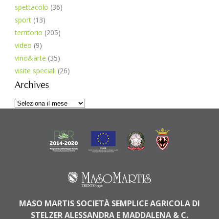
spettacolo
(36)
sport
(13)
territorio
(205)
video
(9)
vino&arte
(35)
visite speciali
(26)
Archives
Archives
MASO MARTIS SOCIETÀ SEMPLICE AGRICOLA DI
STELZER ALESSANDRA E MADDALENA & C.