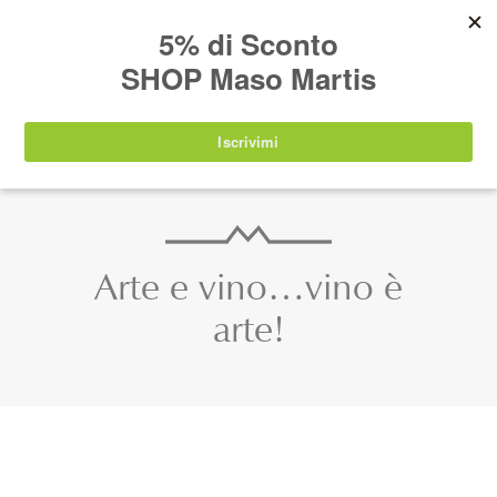
AVVISO:
I nostri prodotti torneranno
nuovamente disponibili a partire da
lunedì 24
agosto 2026
.
IT
EN
DE
SHOP
Arte e vino…vino è
arte!