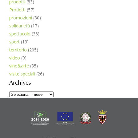
prodotti
(83)
Prodotti
(57)
promozioni
(30)
solidarietà
(17)
spettacolo
(36)
sport
(13)
territorio
(205)
video
(9)
vino&arte
(35)
visite speciali
(26)
Archives
Archives