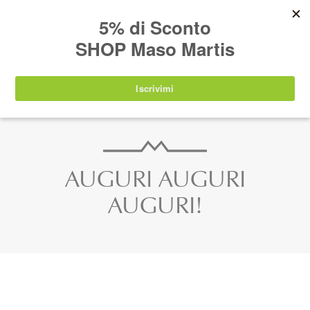
AVVISO:
I nostri prodotti torneranno
nuovamente disponibili a partire da
lunedì 24
agosto 2026
.
IT
EN
DE
SHOP
AUGURI AUGURI
AUGURI!