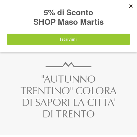
AVVISO:
I nostri prodotti torneranno
nuovamente disponibili a partire da
lunedì 24
agosto 2026
.
IT
EN
DE
SHOP
"AUTUNNO
TRENTINO" COLORA
DI SAPORI LA CITTA'
DI TRENTO