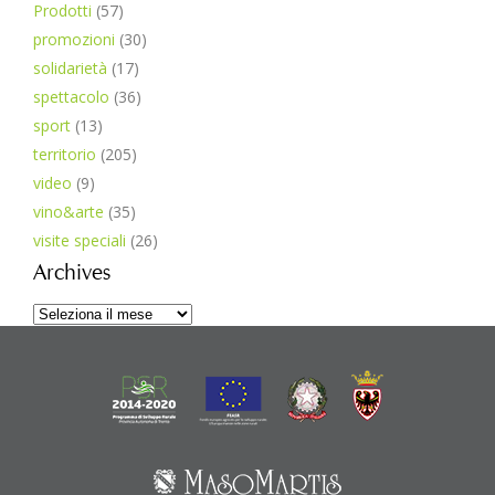
Prodotti
(57)
promozioni
(30)
solidarietà
(17)
spettacolo
(36)
sport
(13)
territorio
(205)
video
(9)
vino&arte
(35)
visite speciali
(26)
Archives
Archives