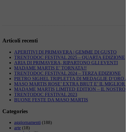
Articoli recenti
APERITIVI DI PRIMAVERA | GEMME DI GUSTO
TRENTODOC FESTIVAL 2025 – QUARTA EDIZIONE
ARIA DI PRIMAVERA, RIPARTONO GLI EVENTI
MADAME MARTIS E’ TORNATA!!
TRENTODOC FESTIVAL 2024 – TERZA EDIZIONE
PIETRO SIGHEL TRIPLETTA DI MEDAGLIE D’ORO AG
MASO MARTIS ROSE’ EXTRA BRUT E’ IL MIGLIOR R
MADAME MARTIS LIMITED EDITION – IL NOSTRO 
TRENTODOC FESTIVAL 2023
BUONE FESTE DA MASO MARTIS
Categories
aggiornamenti
(188)
arte
(18)