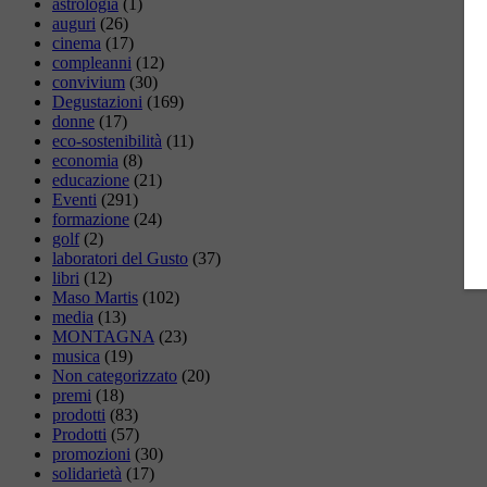
astrologia
(1)
auguri
(26)
cinema
(17)
compleanni
(12)
convivium
(30)
Degustazioni
(169)
donne
(17)
eco-sostenibilità
(11)
economia
(8)
educazione
(21)
Eventi
(291)
formazione
(24)
golf
(2)
laboratori del Gusto
(37)
libri
(12)
Maso Martis
(102)
media
(13)
MONTAGNA
(23)
musica
(19)
Non categorizzato
(20)
premi
(18)
prodotti
(83)
Prodotti
(57)
promozioni
(30)
solidarietà
(17)