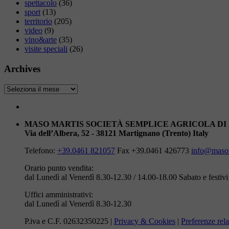
spettacolo
(36)
sport
(13)
territorio
(205)
video
(9)
vino&arte
(35)
visite speciali
(26)
Archives
Archives
MASO MARTIS SOCIETÀ SEMPLICE AGRICOLA DI
Via dell’Albera, 52 - 38121 Martignano (Trento) Italy
Telefono:
+39.0461 821057
Fax +39.0461 426773
info@masom
Orario punto vendita:
dal Lunedì al Venerdì 8.30-12.30 / 14.00-18.00
Sabato e festiv
Uffici amministrativi:
dal Lunedì al Venerdì 8.30-12.30
P.iva e C.F. 02632350225 |
Privacy & Cookies
|
Preferenze rela