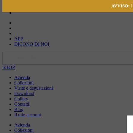
AVVISO:
I
APP
DICONO DI NOI
IT
EN
DE
SHOP
Azienda
Collezioni
Visite e degustazioni
Download
Gallery
Contatti
Blog
Il mio account
Azienda
Collezioni