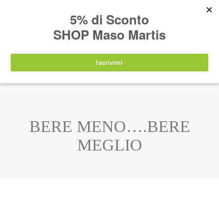
AVVISO:
I nostri prodotti torneranno
nuovamente disponibili a partire da
lunedì 24
agosto 2026
.
IT
EN
DE
SHOP
BERE MENO….BERE
MEGLIO