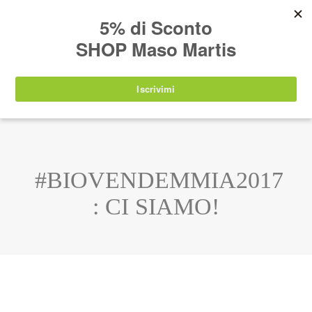
AVVISO:
I nostri prodotti torneranno
nuovamente disponibili a partire da
lunedì 24
agosto 2026
.
IT
EN
DE
SHOP
#BIOVENDEMMIA2017
: CI SIAMO!