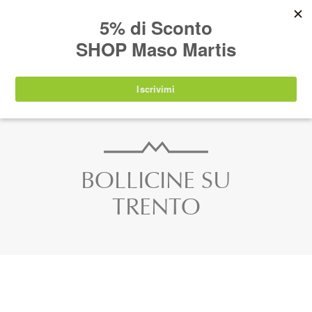
AVVISO:
I nostri prodotti torneranno
nuovamente disponibili a partire da
lunedì 24
agosto 2026
.
IT
EN
DE
SHOP
BOLLICINE SU
TRENTO