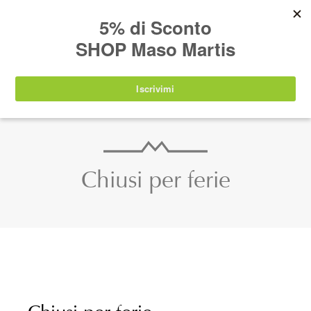
AVVISO:
I nostri prodotti torneranno
nuovamente disponibili a partire da
lunedì 24
agosto 2026
.
IT
EN
DE
SHOP
Chiusi per ferie