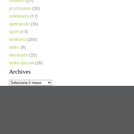
Prodotti
(57)
promozioni
(30)
solidarietà
(17)
spettacolo
(36)
sport
(13)
territorio
(205)
video
(9)
vino&arte
(35)
visite speciali
(26)
Archives
Archives