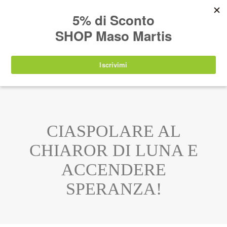
AVVISO:
I nostri prodotti torneranno
nuovamente disponibili a partire da
lunedì 24
agosto 2026
.
IT
EN
DE
SHOP
CIASPOLARE AL
CHIAROR DI LUNA E
ACCENDERE
SPERANZA!