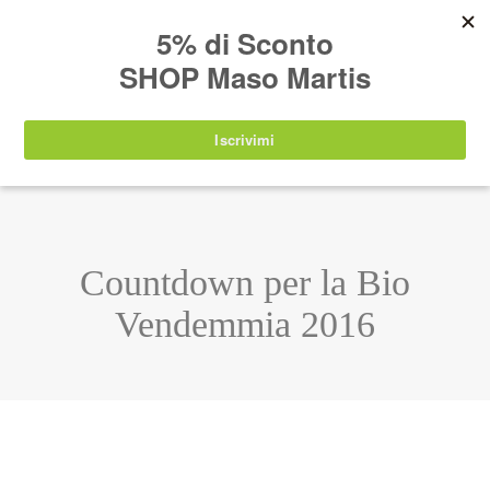
AVVISO:
I nostri prodotti torneranno
nuovamente disponibili a partire da
lunedì 24
agosto 2026
.
IT
EN
DE
SHOP
Countdown per la Bio
Vendemmia 2016