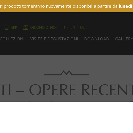
ri prodotti torneranno nuovamente disponibili a partire da
lunedì
IT
EN
DE
APP
DICONO DI NOI
COLLEZIONI
VISITE E DEGUSTAZIONI
DOWNLOAD
GALLER
 – OPERE RECENTI L
so Martis espone a 