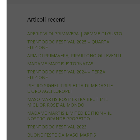
Articoli recenti
APERITIVI DI PRIMAVERA | GEMME DI GUSTO
TRENTODOC FESTIVAL 2025 – QUARTA
EDIZIONE
ARIA DI PRIMAVERA, RIPARTONO GLI EVENTI
MADAME MARTIS E’ TORNATA!!
TRENTODOC FESTIVAL 2024 – TERZA
EDIZIONE
ato
PIETRO SIGHEL TRIPLETTA DI MEDAGLIE
D’ORO AGLI EUROPEI
MASO MARTIS ROSE’ EXTRA BRUT E’ IL
MIGLIOR ROSE’ AL MONDO
MADAME MARTIS LIMITED EDITION – IL
NOSTRO GRANDE PROGETTO
TRENTODOC FESTIVAL 2023
BUONE FESTE DA MASO MARTIS