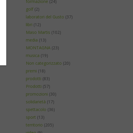
formazione
(24)
golf
(2)
laboratori del Gusto
(37)
libri
(12)
Maso Martis
(102)
media
(13)
MONTAGNA
(23)
musica
(19)
Non categorizzato
(20)
premi
(18)
prodotti
(83)
Prodotti
(57)
promozioni
(30)
solidarietà
(17)
spettacolo
(36)
sport
(13)
territorio
(205)
video
(9)