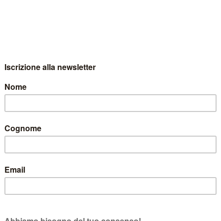
I L’artista delle etichette Maso
: l’artista nato a Reggio Emilia nel 1949 ha infatti realizz
RTIS
i. Si tratta di un connubio arte-vino che si è consolidato nel
tela ed opere su carta che proseguono e sviluppano l’ultima