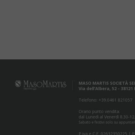
MASO MARTIS SOCIETÀ SE
Via dell’Albera, 52 - 3812
Telefono:
+39.0461 821057
Orario punto vendita:
dal Lunedì al Venerdì 8.30-12
Sabato e festivi solo su appunt
P.iva e C.F. 02632350225 |
P