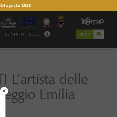
 24 agosto 2026
.
Y
CONTATTI
BLOG
SHOP
’artista delle
Reggio Emilia