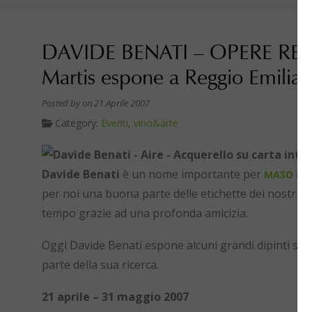
DAVIDE BENATI – OPERE RECENT
Martis espone a Reggio Emilia
Posted by
on 21 Aprile 2007
Category:
Eventi
,
vino&arte
Davide Benati
è un nome importante per
MASO MA
per noi una buona parte delle etichette dei nostri vin
tempo grazie ad una profonda amicizia.
Oggi Davide Benati espone alcuni grandi dipinti su 
parte della sua ricerca.
21 aprile – 31 maggio 2007