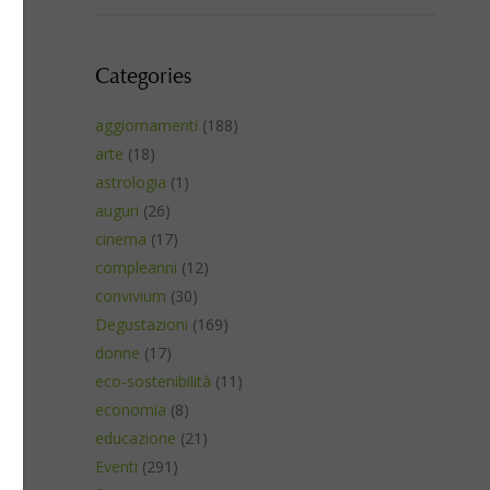
Categories
aggiornamenti
(188)
arte
(18)
astrologia
(1)
auguri
(26)
cinema
(17)
compleanni
(12)
convivium
(30)
Degustazioni
(169)
donne
(17)
eco-sostenibilità
(11)
economia
(8)
educazione
(21)
Eventi
(291)