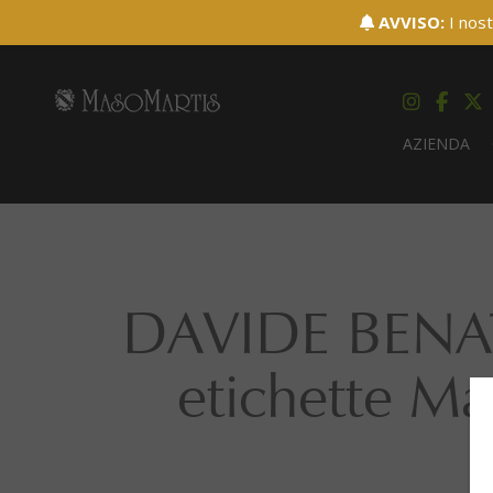
AVVISO:
I nost
AZIENDA
DAVIDE BENATI
etichette Ma