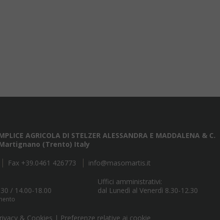
MPLICE AGRICOLA DI STELZER ALESSANDRA E MADDALENA & C.
1 Martignano (Trento) Italy
Fax +39.0461 426773
info@masomartis.it
Uffici amministrativi:
.30 / 14.00-18.00
dal Lunedì al Venerdì 8.30-12.30
amento
rivacy & Cookies
|
Preferenze relative ai cookie