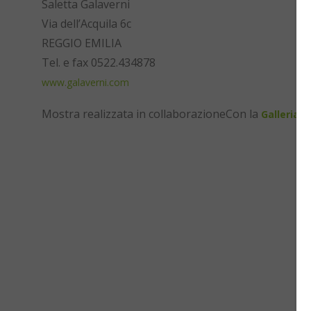
Saletta Galaverni
Via dell’Acquila 6c
REGGIO EMILIA
Tel. e fax 0522.434878
www.galaverni.com
Mostra realizzata in collaborazioneCon la
Galleria 