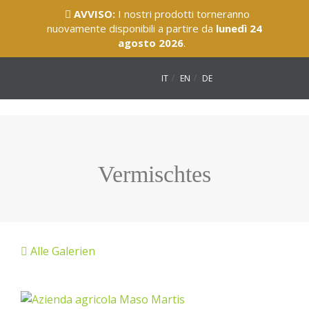
AVVISO:
I nostri prodotti torneranno
nuovamente disponibili a partire da
lunedì 24
agosto 2026
.
IT
EN
DE
Vermischtes
Alle Galerien