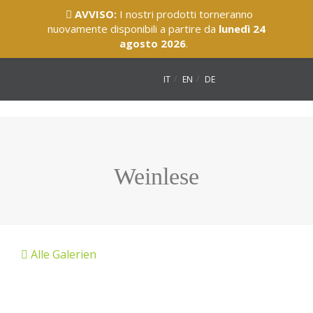
AVVISO:
I nostri prodotti torneranno
nuovamente disponibili a partire da
lunedì 24
agosto 2026
.
IT
EN
DE
Weinlese
Alle Galerien