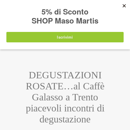
AVVISO:
I nostri prodotti torneranno
nuovamente disponibili a partire da
lunedì 24
agosto 2026
.
IT
EN
DE
SHOP
DEGUSTAZIONI
ROSATE…al Caffè
Galasso a Trento
piacevoli incontri di
degustazione