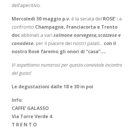
dell’aperitivo.
Mercoledì 30 maggio p.v.
è la serata del
ROSE’ :
a
confronto
Champagne, Franciacorta e Trento
doc
abbinati a vari
salmone norvegese,scozzese e
canadese
, per il piacere dei nostri palati…
con il
nostro Rosè faremo gli onori di “casa”….
Vi aspettiamo numerosi per questo conviviale incontro
del gusto!
Le degustazioni dalle 18 e 30 in poi
Info:
CAFFE’ GALASSO
Via Torre Verde 4
T R E N T O