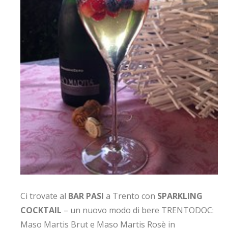
Ci trovate al
BAR PASI
a Trento con
SPARKLING
COCKTAIL
– un nuovo modo di bere TRENTODOC:
Maso Martis Brut e Maso Martis Rosè in