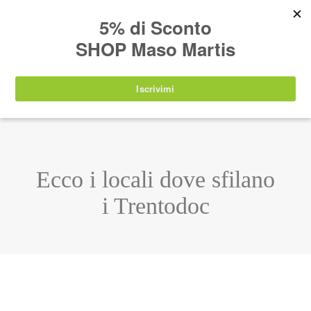
AVVISO:
I nostri prodotti torneranno
nuovamente disponibili a partire da
lunedì 24
agosto 2026
.
IT
EN
DE
SHOP
Ecco i locali dove sfilano
i Trentodoc