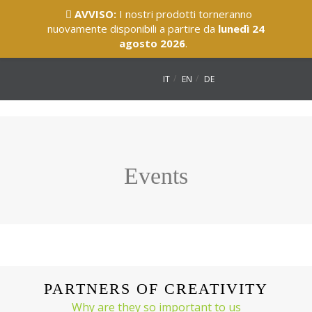
AVVISO:
I nostri prodotti torneranno
nuovamente disponibili a partire da
lunedì 24
agosto 2026
.
IT
EN
DE
Events
PARTNERS OF CREATIVITY
Why are they so important to us