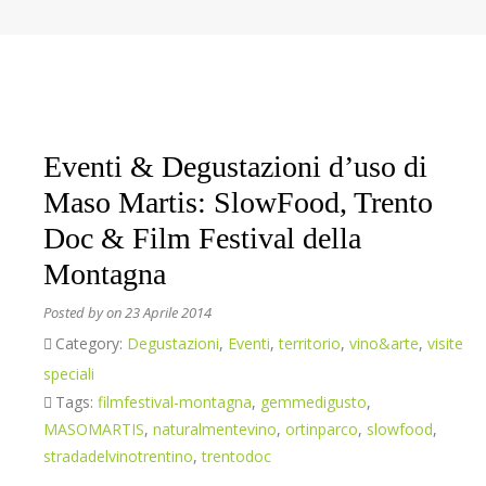
Eventi & Degustazioni d’uso di
Maso Martis: SlowFood, Trento
Doc & Film Festival della
Montagna
Posted by
on 23 Aprile 2014
Category:
Degustazioni
,
Eventi
,
territorio
,
vino&arte
,
visite
speciali
Tags:
filmfestival-montagna
,
gemmedigusto
,
MASOMARTIS
,
naturalmentevino
,
ortinparco
,
slowfood
,
stradadelvinotrentino
,
trentodoc