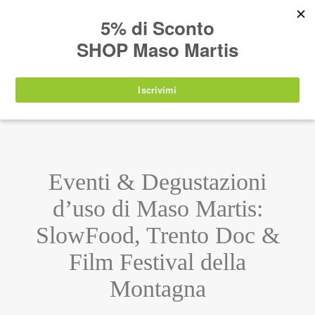
AVVISO:
I nostri prodotti torneranno
nuovamente disponibili a partire da
lunedì 24
agosto 2026
.
IT
EN
DE
SHOP
Eventi & Degustazioni
d’uso di Maso Martis:
SlowFood, Trento Doc &
Film Festival della
Montagna