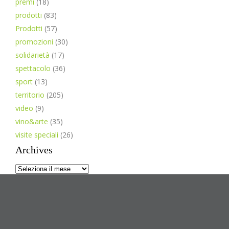
premi
(18)
prodotti
(83)
Prodotti
(57)
promozioni
(30)
solidarietà
(17)
spettacolo
(36)
sport
(13)
territorio
(205)
video
(9)
vino&arte
(35)
visite speciali
(26)
Archives
Archives