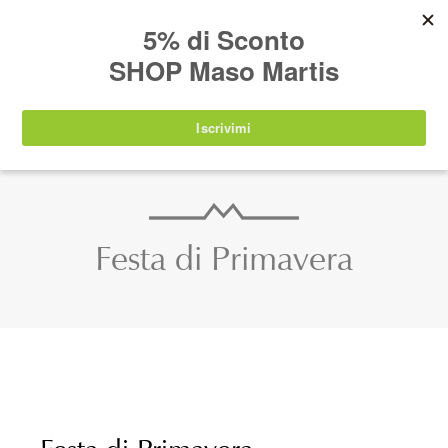
AVVISO:
I nostri prodotti torneranno
nuovamente disponibili a partire da
lunedì 24
agosto 2026
.
IT
EN
DE
SHOP
Festa di Primavera