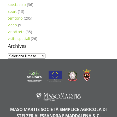
spettacolo
(36)
sport
(13)
territorio
(205)
video
(9)
vino&arte
(35)
visite speciali
(26)
Archives
Archives
MASO MARTIS SOCIETÀ SEMPLICE AGRICOLA DI
STELZER ALESSANDRA E MADDALENA & C.