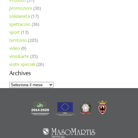
Prodotti
(57)
promozioni
(30)
solidarietà
(17)
spettacolo
(36)
sport
(13)
territorio
(205)
video
(9)
vino&arte
(35)
visite speciali
(26)
Archives
Archives