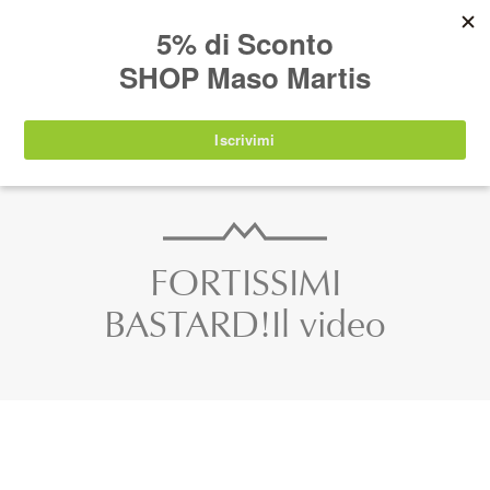
AVVISO:
I nostri prodotti torneranno
nuovamente disponibili a partire da
lunedì 24
agosto 2026
.
IT
EN
DE
SHOP
FORTISSIMI
BASTARD!Il video