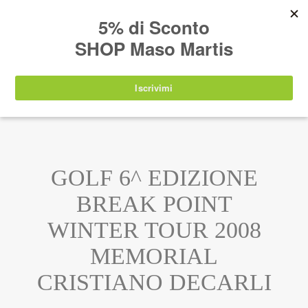
AVVISO:
I nostri prodotti torneranno
nuovamente disponibili a partire da
lunedì 24
agosto 2026
.
IT
EN
DE
SHOP
GOLF 6^ EDIZIONE
BREAK POINT
WINTER TOUR 2008
MEMORIAL
CRISTIANO DECARLI