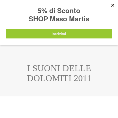
AVVISO:
I nostri prodotti torneranno
nuovamente disponibili a partire da
lunedì 24
agosto 2026
.
IT
EN
DE
SHOP
I SUONI DELLE
DOLOMITI 2011