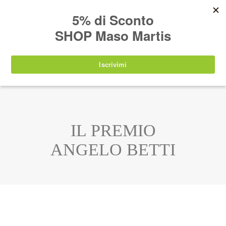
AVVISO:
I nostri prodotti torneranno
nuovamente disponibili a partire da
lunedì 24
agosto 2026
.
IT
EN
DE
SHOP
IL PREMIO
ANGELO BETTI