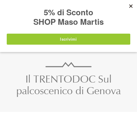
AVVISO:
I nostri prodotti torneranno
nuovamente disponibili a partire da
lunedì 24
agosto 2026
.
IT
EN
DE
SHOP
Il TRENTODOC Sul
palcoscenico di Genova