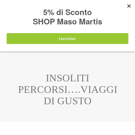
AVVISO:
I nostri prodotti torneranno
nuovamente disponibili a partire da
lunedì 24
agosto 2026
.
IT
EN
DE
SHOP
INSOLITI
PERCORSI….VIAGGI
DI GUSTO