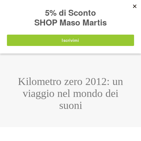
AVVISO:
I nostri prodotti torneranno
nuovamente disponibili a partire da
lunedì 24
agosto 2026
.
IT
EN
DE
SHOP
Kilometro zero 2012: un
viaggio nel mondo dei
suoni